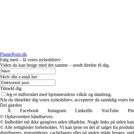
PlanteRum.dk
Følg med – få vores nyhedsbrev
Viden du kan bruge med det samme – sendt direkte til dig.
Skriv din e-mail her
Tilmeld dig
Jeg er indforstået med hjemmesidens vilkår og databrug.
Når du tilmelder dig vores nyhedsbrev, accepterer du samtidig vores br
Del glæden
X
Facebook
Instagram
LinkedIn
YouTube
Pin
© Ophavsretten håndhæves.
© Indholdet må ikke gengives uden tilladelse. Nogle links på siden ka
© Alle rettigheder forbeholdes. Vi kan tjene en del af salget fra produk
distribueres, transmitteres, cachelagres eller på anden måde bruges, und