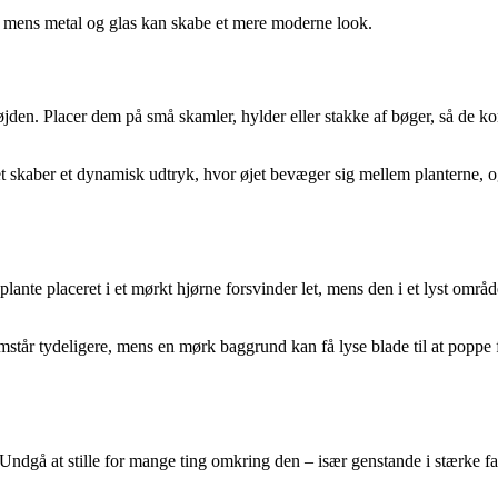
yk, mens metal og glas kan skabe et mere moderne look.
d højden. Placer dem på små skamler, hylder eller stakke af bøger, så d
t skaber et dynamisk udtryk, hvor øjet bevæger sig mellem planterne, o
lante placeret i et mørkt hjørne forsvinder let, mens den i et lyst områd
emstår tydeligere, mens en mørk baggrund kan få lyse blade til at pop
nde”. Undgå at stille for mange ting omkring den – især genstande i stær