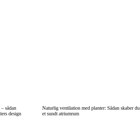
e – sådan
Naturlig ventilation med planter: Sådan skaber du
ters design
et sundt atriumrum