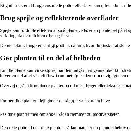
Et godt trick er at bruge ensartede potter eller farvetoner, hvis du har
Brug spejle og reflekterende overflader
Spejle kan fordoble effekten af små planter. Placer en plante tæt på et s
virkning, da de reflekterer lys og farver.
Denne teknik fungerer særligt godt i små rum, hvor du ønsker at skabe 
Gør planten til en del af helheden
En lille plante kan virke større, når den indgår i en gennemtænkt indr
bliver en del af et visuelt flow i rummet, føles den som et vigtigt elemen
Overvej også at kombinere planter med kunst, bøger eller tekstiler i m
Formér dine planter i lejligheden – få grøn vækst uden have
Pas dine planter med omtanke: Sådan fremmer du biodiversiteten
Den rette potte til den rette plante – sådan matcher du planters behov o