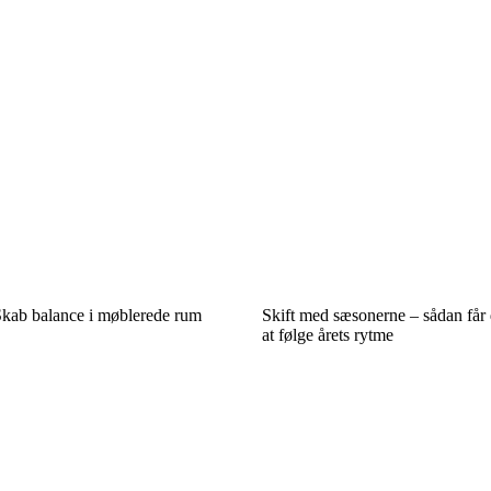
kab balance i møblerede rum
Skift med sæsonerne – sådan får d
at følge årets rytme