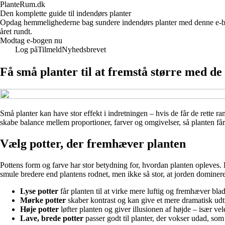
PlanteRum.dk
Den komplette guide til indendørs planter
Opdag hemmelighederne bag sundere indendørs planter med denne e-bog. 
året rundt.
Modtag e-bogen nu
Log på
Tilmeld
Nyhedsbrevet
Få små planter til at fremstå større med de 
Små planter kan have stor effekt i indretningen – hvis de får de rette 
skabe balance mellem proportioner, farver og omgivelser, så planten får l
Vælg potter, der fremhæver planten
Pottens form og farve har stor betydning for, hvordan planten opleves. En l
smule bredere end plantens rodnet, men ikke så stor, at jorden dominere
Lyse potter
får planten til at virke mere luftig og fremhæver bla
Mørke potter
skaber kontrast og kan give et mere dramatisk udt
Høje potter
løfter planten og giver illusionen af højde – især vele
Lave, brede potter
passer godt til planter, der vokser udad, som