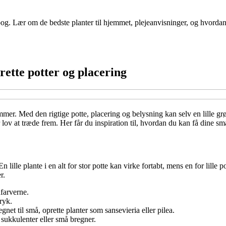
Lær om de bedste planter til hjemmet, plejeanvisninger, og hvordan du
rette potter og placering
rammer. Med den rigtige potte, placering og belysning kan selv en lille 
ov at træde frem. Her får du inspiration til, hvordan du kan få dine små 
ille plante i en alt for stor potte kan virke fortabt, mens en for lille po
r.
dfarverne.
ryk.
gnet til små, oprette planter som sansevieria eller pilea.
 sukkulenter eller små bregner.