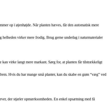
e kommer op i øjenhøjde. Når planten hæves, får den automatisk mere
g helheden virker mere frodig. Brug gerne underlag i naturmaterialer
e kan virke langt mere markant. Sørg for, at planten får tilstrækkeligt
pe frem. Hvis du har mange små planter, kan du skabe en grøn “væg” ved
ke farver, der stjæler opmærksomheden. En enkel opsætning med få