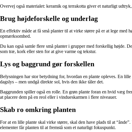
Overvej også materialet: keramik og terrakotta giver et naturligt udtr
Brug højdeforskelle og underlag
En effektiv måde at få små planter til at virke større på er at lege me
opmærksomhed.
Du kan også samle flere små planter i grupper med forskellig højde. De
som træ, kork eller sten for at give varme og tekstur.
Lys og baggrund gør forskellen
Belysningen har stor betydning for, hvordan en plante opleves. En lille p
dagslys – men undgå direkte sol, hvis den ikke tåler det.
Baggrunden spiller også en rolle. En grøn plante foran en hvid væg fr
at placere dem på en reol eller i vindueskarmen i flere niveauer.
Skab ro omkring planten
For at en lille plante skal virke større, skal den have plads til at “å
elementer får planten til at fremstå som et naturligt fokuspunkt.