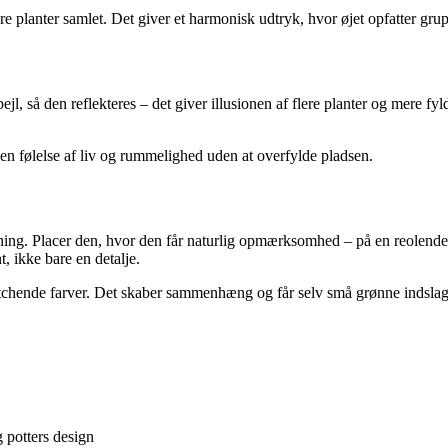
 flere planter samlet. Det giver et harmonisk udtryk, hvor øjet opfatter 
pejl, så den reflekteres – det giver illusionen af flere planter og mere 
en følelse af liv og rummelighed uden at overfylde pladsen.
etning. Placer den, hvor den får naturlig opmærksomhed – på en reolende
t, ikke bare en detalje.
atchende farver. Det skaber sammenhæng og får selv små grønne indslag t
g potters design