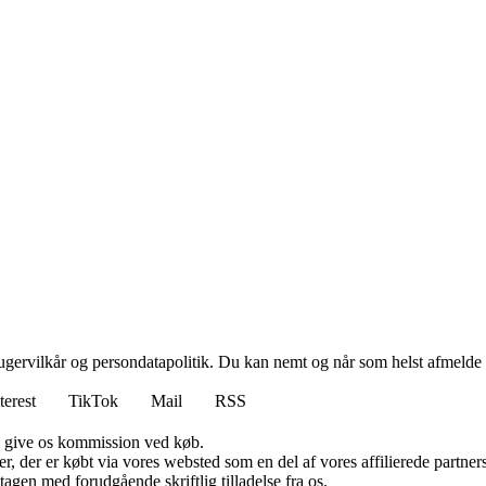
ugervilkår og persondatapolitik. Du kan nemt og når som helst afmelde d
terest
TikTok
Mail
RSS
n give os kommission ved køb.
ter, der er købt via vores websted som en del af vores affilierede partn
tagen med forudgående skriftlig tilladelse fra os.