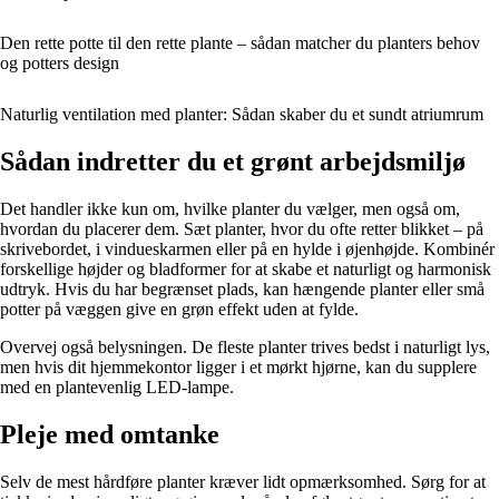
Den rette potte til den rette plante – sådan matcher du planters behov
og potters design
Naturlig ventilation med planter: Sådan skaber du et sundt atriumrum
Sådan indretter du et grønt arbejdsmiljø
Det handler ikke kun om, hvilke planter du vælger, men også om,
hvordan du placerer dem. Sæt planter, hvor du ofte retter blikket – på
skrivebordet, i vindueskarmen eller på en hylde i øjenhøjde. Kombinér
forskellige højder og bladformer for at skabe et naturligt og harmonisk
udtryk. Hvis du har begrænset plads, kan hængende planter eller små
potter på væggen give en grøn effekt uden at fylde.
Overvej også belysningen. De fleste planter trives bedst i naturligt lys,
men hvis dit hjemmekontor ligger i et mørkt hjørne, kan du supplere
med en plantevenlig LED-lampe.
Pleje med omtanke
Selv de mest hårdføre planter kræver lidt opmærksomhed. Sørg for at