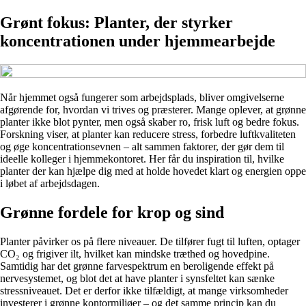
Grønt fokus: Planter, der styrker
koncentrationen under hjemmearbejde
Når hjemmet også fungerer som arbejdsplads, bliver omgivelserne
afgørende for, hvordan vi trives og præsterer. Mange oplever, at grønne
planter ikke blot pynter, men også skaber ro, frisk luft og bedre fokus.
Forskning viser, at planter kan reducere stress, forbedre luftkvaliteten
og øge koncentrationsevnen – alt sammen faktorer, der gør dem til
ideelle kolleger i hjemmekontoret. Her får du inspiration til, hvilke
planter der kan hjælpe dig med at holde hovedet klart og energien oppe
i løbet af arbejdsdagen.
Grønne fordele for krop og sind
Planter påvirker os på flere niveauer. De tilfører fugt til luften, optager
CO₂ og frigiver ilt, hvilket kan mindske træthed og hovedpine.
Samtidig har det grønne farvespektrum en beroligende effekt på
nervesystemet, og blot det at have planter i synsfeltet kan sænke
stressniveauet. Det er derfor ikke tilfældigt, at mange virksomheder
investerer i grønne kontormiljøer – og det samme princip kan du