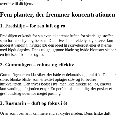
overføre til dit hjem.
Fem planter, der fremmer koncentrationen
1. Fredslilje – for ren luft og ro
Fredsliljen er kendt for sin evne til at rense luften for skadelige stoffer
som formaldehyd og benzen. Den trives i indirekte lys og kræver kun
moderat vanding, hvilket gør den ideel til skrivebordet eller et hjørne
med blødt dagslys. Dens rolige, grønne blade og hvide blomster skaber
en følelse af balance og ro.
2. Gummifigen – robust og effektiv
Gummifigen er en klassiker, der både er dekorativ og praktisk. Den har
store, blanke blade, som effektivt optager støv og forbedrer
luftkvaliteten. Den trives bedst i lys, men ikke direkte sol, og kræver
kun vanding, når jorden er tør. En perfekt plante til dig, der ønsker et
grønt indslag uden for meget pasning.
3. Rosmarin – duft og fokus i ét
Urter som rosmarin kan mere end at krydre maden. Dens friske duft