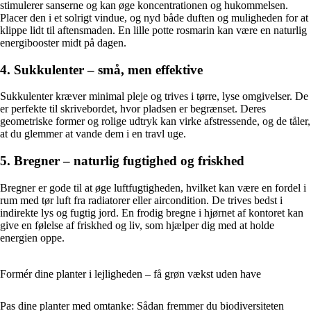
stimulerer sanserne og kan øge koncentrationen og hukommelsen.
Placer den i et solrigt vindue, og nyd både duften og muligheden for at
klippe lidt til aftensmaden. En lille potte rosmarin kan være en naturlig
energibooster midt på dagen.
4. Sukkulenter – små, men effektive
Sukkulenter kræver minimal pleje og trives i tørre, lyse omgivelser. De
er perfekte til skrivebordet, hvor pladsen er begrænset. Deres
geometriske former og rolige udtryk kan virke afstressende, og de tåler,
at du glemmer at vande dem i en travl uge.
5. Bregner – naturlig fugtighed og friskhed
Bregner er gode til at øge luftfugtigheden, hvilket kan være en fordel i
rum med tør luft fra radiatorer eller aircondition. De trives bedst i
indirekte lys og fugtig jord. En frodig bregne i hjørnet af kontoret kan
give en følelse af friskhed og liv, som hjælper dig med at holde
energien oppe.
Formér dine planter i lejligheden – få grøn vækst uden have
Pas dine planter med omtanke: Sådan fremmer du biodiversiteten