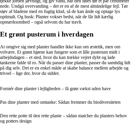
tjekke jorden jævnligt, og giv vand, når den føles tør et par centimeter
nede. Undgå overvanding – det er en af de mest almindelige fejl. Tør
støv af bladene med en fugtig klud, så de kan ånde og optage lys
optimalt. Og husk: Planter vokser bedst, når de får lidt kærlig
opmærksomhed – også selvom du har travlt.
Et grønt pusterum i hverdagen
At omgive sig med planter handler ikke kun om æstetik, men om
velvære. Et grønt hjørne kan fungere som et lille pusterum midt i
arbejdsdagen – et sted, hvor du kan trække vejret dybt og lade
tankerne falde til ro. Når du passer dine planter, passer du samtidig lidt
på dig selv. Det er en enkel måde at skabe balance mellem arbejde og
trivsel – lige der, hvor du sidder.
Formér dine planter i lejligheden – få grøn vækst uden have
Pas dine planter med omtanke: Sådan fremmer du biodiversiteten
Den rette potte til den rette plante – sådan matcher du planters behov
og potters design