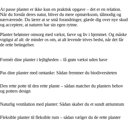
At passe planter er ikke kun en praktisk opgave – det er en relation.
Når du forstår deres natur, bliver du mere opmærksom, tålmodig og
nærværende. Du lærer at se små forandringer, glæde dig over nye skud
og acceptere, at naturen har sin egen rytme.
Planter belønner omsorg med vækst, farve og liv i hjemmet. Og måske
vigtigst af alt: de minder os om, at alt levende trives bedst, når det får
de rette betingelser.
Formér dine planter i lejligheden – få grøn vækst uden have
Pas dine planter med omtanke: Sådan fremmer du biodiversiteten
Den rette potte til den rette plante – sådan matcher du planters behov
og potters design
Naturlig ventilation med planter: Sådan skaber du et sundt atriumrum
Fleksible planter til fleksible rum – sådan vælger du de rette planter