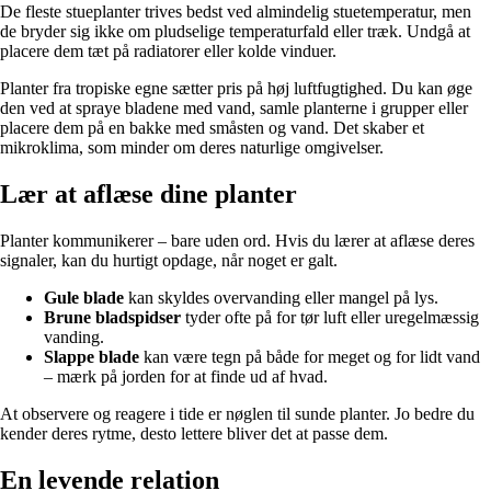
De fleste stueplanter trives bedst ved almindelig stuetemperatur, men
de bryder sig ikke om pludselige temperaturfald eller træk. Undgå at
placere dem tæt på radiatorer eller kolde vinduer.
Planter fra tropiske egne sætter pris på høj luftfugtighed. Du kan øge
den ved at spraye bladene med vand, samle planterne i grupper eller
placere dem på en bakke med småsten og vand. Det skaber et
mikroklima, som minder om deres naturlige omgivelser.
Lær at aflæse dine planter
Planter kommunikerer – bare uden ord. Hvis du lærer at aflæse deres
signaler, kan du hurtigt opdage, når noget er galt.
Gule blade
kan skyldes overvanding eller mangel på lys.
Brune bladspidser
tyder ofte på for tør luft eller uregelmæssig
vanding.
Slappe blade
kan være tegn på både for meget og for lidt vand
– mærk på jorden for at finde ud af hvad.
At observere og reagere i tide er nøglen til sunde planter. Jo bedre du
kender deres rytme, desto lettere bliver det at passe dem.
En levende relation