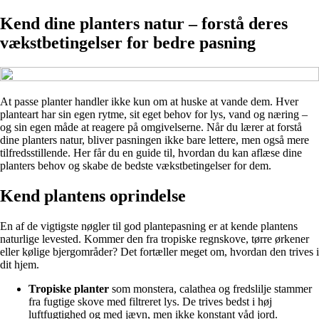
Kend dine planters natur – forstå deres
vækstbetingelser for bedre pasning
At passe planter handler ikke kun om at huske at vande dem. Hver
planteart har sin egen rytme, sit eget behov for lys, vand og næring –
og sin egen måde at reagere på omgivelserne. Når du lærer at forstå
dine planters natur, bliver pasningen ikke bare lettere, men også mere
tilfredsstillende. Her får du en guide til, hvordan du kan aflæse dine
planters behov og skabe de bedste vækstbetingelser for dem.
Kend plantens oprindelse
En af de vigtigste nøgler til god plantepasning er at kende plantens
naturlige levested. Kommer den fra tropiske regnskove, tørre ørkener
eller kølige bjergområder? Det fortæller meget om, hvordan den trives i
dit hjem.
Tropiske planter
som monstera, calathea og fredslilje stammer
fra fugtige skove med filtreret lys. De trives bedst i høj
luftfugtighed og med jævn, men ikke konstant våd jord.