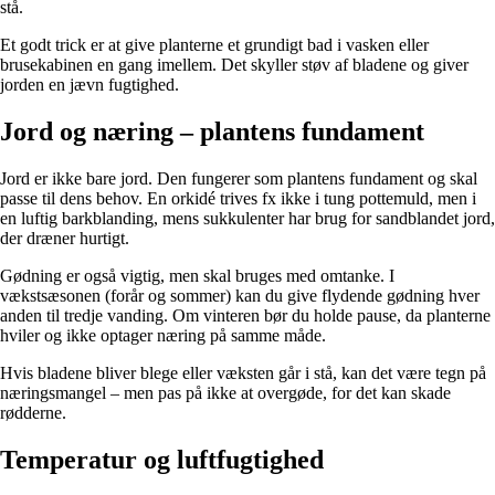
stå.
Et godt trick er at give planterne et grundigt bad i vasken eller
brusekabinen en gang imellem. Det skyller støv af bladene og giver
jorden en jævn fugtighed.
Jord og næring – plantens fundament
Jord er ikke bare jord. Den fungerer som plantens fundament og skal
passe til dens behov. En orkidé trives fx ikke i tung pottemuld, men i
en luftig barkblanding, mens sukkulenter har brug for sandblandet jord,
der dræner hurtigt.
Gødning er også vigtig, men skal bruges med omtanke. I
vækstsæsonen (forår og sommer) kan du give flydende gødning hver
anden til tredje vanding. Om vinteren bør du holde pause, da planterne
hviler og ikke optager næring på samme måde.
Hvis bladene bliver blege eller væksten går i stå, kan det være tegn på
næringsmangel – men pas på ikke at overgøde, for det kan skade
rødderne.
Temperatur og luftfugtighed