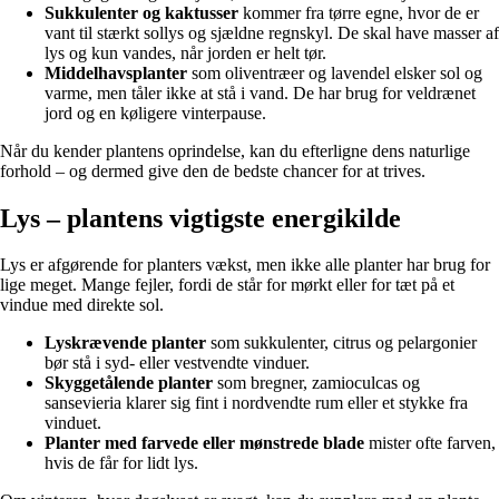
Sukkulenter og kaktusser
kommer fra tørre egne, hvor de er
vant til stærkt sollys og sjældne regnskyl. De skal have masser af
lys og kun vandes, når jorden er helt tør.
Middelhavsplanter
som oliventræer og lavendel elsker sol og
varme, men tåler ikke at stå i vand. De har brug for veldrænet
jord og en køligere vinterpause.
Når du kender plantens oprindelse, kan du efterligne dens naturlige
forhold – og dermed give den de bedste chancer for at trives.
Lys – plantens vigtigste energikilde
Lys er afgørende for planters vækst, men ikke alle planter har brug for
lige meget. Mange fejler, fordi de står for mørkt eller for tæt på et
vindue med direkte sol.
Lyskrævende planter
som sukkulenter, citrus og pelargonier
bør stå i syd- eller vestvendte vinduer.
Skyggetålende planter
som bregner, zamioculcas og
sansevieria klarer sig fint i nordvendte rum eller et stykke fra
vinduet.
Planter med farvede eller mønstrede blade
mister ofte farven,
hvis de får for lidt lys.