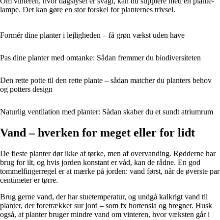
Om vinteren, hvor dagslyset er svagt, kan du supplere med en plante-
lampe. Det kan gøre en stor forskel for planternes trivsel.
Formér dine planter i lejligheden – få grøn vækst uden have
Pas dine planter med omtanke: Sådan fremmer du biodiversiteten
Den rette potte til den rette plante – sådan matcher du planters behov
og potters design
Naturlig ventilation med planter: Sådan skaber du et sundt atriumrum
Vand – hverken for meget eller for lidt
De fleste planter dør ikke af tørke, men af overvanding. Rødderne har
brug for ilt, og hvis jorden konstant er våd, kan de rådne. En god
tommelfingerregel er at mærke på jorden: vand først, når de øverste par
centimeter er tørre.
Brug gerne vand, der har stuetemperatur, og undgå kalkrigt vand til
planter, der foretrækker sur jord – som fx hortensia og bregner. Husk
også, at planter bruger mindre vand om vinteren, hvor væksten går i