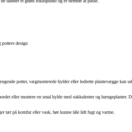
 så de danner et grønt fokuspunkt og er nemme at passe.
g potters design
Hængende potter, vægmonterede hylder eller lodrette plantevægge kan udn
det eller montere en smal hylde med sukkulenter og hængeplanter. Det
ger tæt på komfur eller vask, bør kunne tåle lidt fugt og varme.