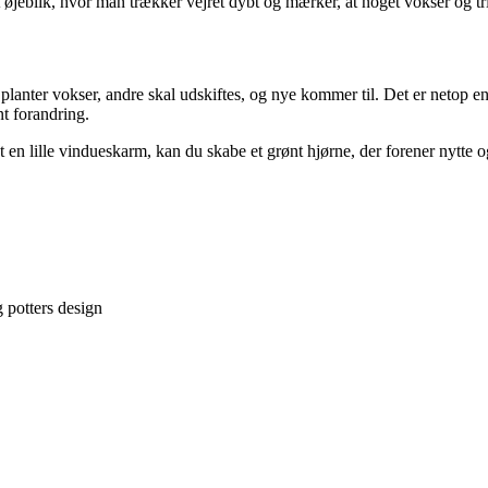
– et øjeblik, hvor man trækker vejret dybt og mærker, at noget vokser og 
 planter vokser, andre skal udskiftes, og nye kommer til. Det er netop en
nt forandring.
ot en lille vindueskarm, kan du skabe et grønt hjørne, der forener nytte
g potters design