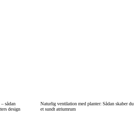
e – sådan
Naturlig ventilation med planter: Sådan skaber du
ters design
et sundt atriumrum