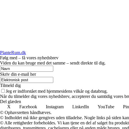
PlanteRum.dk
Følg med – få vores nyhedsbrev
Viden du kan bruge med det samme – sendt direkte til dig.
Skriv din e-mail her
Tilmeld dig
Jeg er indforstået med hjemmesidens vilkår og databrug.
Når du tilmelder dig vores nyhedsbrev, accepterer du samtidig vores br
Del glæden
X
Facebook
Instagram
LinkedIn
YouTube
Pin
© Ophavsretten håndhæves.
© Indholdet må ikke gengives uden tilladelse. Nogle links på siden ka
© Alle rettigheder forbeholdes. Vi kan tjene en del af salget fra produk
distribueres, transmitteres, cachelagres eller på anden måde bruges, und