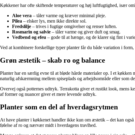
Køkkener har ofte skiftende temperaturer og høj luftfugtighed, især omk
Aloe vera
– tåler varme og kræver minimal pleje.
Pilea
– elsker lys, men ikke direkte sol.
Fredslilje
– trives i fugtige omgivelser og renser luften.
Rosmarin og salvie
– tåler varme og giver duft og smag.
Vedbend og efeu
– gode til at hænge, og de klarer sig fint i vari
Ved at kombinere forskellige typer planter får du både variation i form,
Grøn æstetik – skab ro og balance
Planter har en særlig evne til at bløde hårde materialer op. I et køkke
naturlig afskærmning mellem spiseplads og arbejdsområde eller som de
Overvej også potternes udtryk. Terrakotta giver et rustikt look, mens k
af former og nuancer giver et mere levende udtryk.
Planter som en del af hverdagsrytmen
At have planter i køkkenet handler ikke kun om æstetik – det kan ogs
følelse af ro og nærvær midt i hverdagens travlhed.