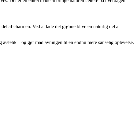
trives. Det er en enkel måde at bringe naturen tættere på hverdagen.
 del af charmen. Ved at lade det grønne blive en naturlig del af
 og æstetik – og gør madlavningen til en endnu mere sanselig oplevelse.