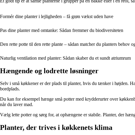
Et godt tip er at samle planterne i grupper på en bakke eller i en reol,
Formér dine planter i lejligheden – få grøn vækst uden have
Pas dine planter med omtanke: Sådan fremmer du biodiversiteten
Den rette potte til den rette plante – sådan matcher du planters behov o
Naturlig ventilation med planter: Sådan skaber du et sundt atriumrum
Hængende og lodrette løsninger
Selv i små køkkener er der plads til planter, hvis du tænker i højden. 
bordplads.
Du kan for eksempel hænge små potter med krydderurter over køkkenbor
når du laver mad.
Vælg lette potter og sørg for, at ophængene er stabile. Planter, der hæn
Planter, der trives i køkkenets klima