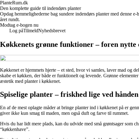
PlanteRum.dk
Den komplette guide til indendørs planter
Opdag hemmelighederne bag sundere indendørs planter med denne e-bog. 
året rundt.
Modtag e-bogen nu
Log på
Tilmeld
Nyhedsbrevet
Køkkenets grønne funktioner – foren nytte 
Køkkenet er hjemmets hjerte – et sted, hvor vi samles, laver mad og del
skabe et køkken, der både er funktionelt og levende. Grønne elementer t
æstetik med planter i køkkenet.
Spiselige planter – friskhed lige ved hånden
En af de mest oplagte måder at bringe planter ind i køkkenet på er genne
giver ikke kun smag til maden, men også duft og farve til rummet.
Hvis du har lidt mere plads, kan du udvide med små grøntsager som chili
“køkkenhave”.