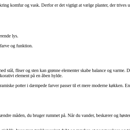
ring komfur og vask. Derfor er det vigtigt at vælge planter, der trives 
erende lys.
 farve og funktion.
n med stål, fliser og sten kan grønne elementer skabe balance og varme.
korativt element på en åben hylde.
eramiske potter i dæmpede farver passer til et mere moderne køkken. En 
å ændre måden, du bruger rummet på. Når du vander, beskærer og høste