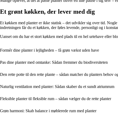
Mange oplever, at det at passe planter bliver en lille pause i sig selv 
Et grønt køkken, der lever med dig
Et køkken med planter er ikke statisk – det udvikler sig over tid. Nogle
indretningen får du et køkken, der føles levende, personligt og i konsta
Uanset om du har et stort køkken med plads til en hel urtehave eller bl
Formér dine planter i lejligheden – få grøn vækst uden have
Pas dine planter med omtanke: Sådan fremmer du biodiversiteten
Den rette potte til den rette plante – sådan matcher du planters behov o
Naturlig ventilation med planter: Sådan skaber du et sundt atriumrum
Fleksible planter til fleksible rum – sådan vælger du de rette planter
Grøn harmoni: Skab balance i møblerede rum med planter