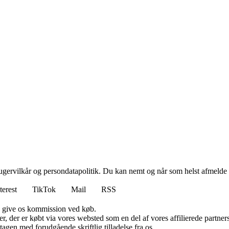
ugervilkår og persondatapolitik. Du kan nemt og når som helst afmelde d
terest
TikTok
Mail
RSS
n give os kommission ved køb.
ter, der er købt via vores websted som en del af vores affilierede partn
tagen med forudgående skriftlig tilladelse fra os.