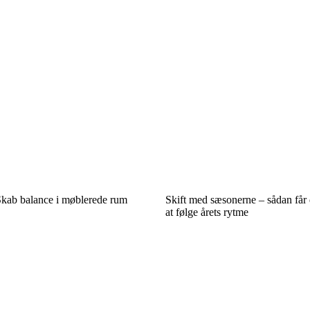
kab balance i møblerede rum
Skift med sæsonerne – sådan får d
at følge årets rytme