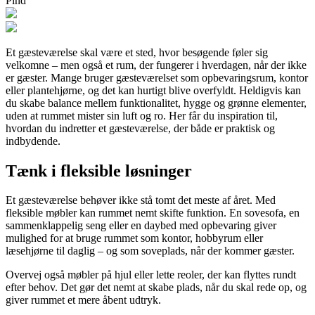
Pind
Et gæsteværelse skal være et sted, hvor besøgende føler sig
velkomne – men også et rum, der fungerer i hverdagen, når der ikke
er gæster. Mange bruger gæsteværelset som opbevaringsrum, kontor
eller plantehjørne, og det kan hurtigt blive overfyldt. Heldigvis kan
du skabe balance mellem funktionalitet, hygge og grønne elementer,
uden at rummet mister sin luft og ro. Her får du inspiration til,
hvordan du indretter et gæsteværelse, der både er praktisk og
indbydende.
Tænk i fleksible løsninger
Et gæsteværelse behøver ikke stå tomt det meste af året. Med
fleksible møbler kan rummet nemt skifte funktion. En sovesofa, en
sammenklappelig seng eller en daybed med opbevaring giver
mulighed for at bruge rummet som kontor, hobbyrum eller
læsehjørne til daglig – og som soveplads, når der kommer gæster.
Overvej også møbler på hjul eller lette reoler, der kan flyttes rundt
efter behov. Det gør det nemt at skabe plads, når du skal rede op, og
giver rummet et mere åbent udtryk.