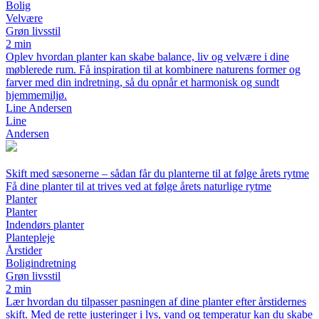
Bolig
Velvære
Grøn livsstil
2 min
Oplev hvordan planter kan skabe balance, liv og velvære i dine
møblerede rum. Få inspiration til at kombinere naturens former og
farver med din indretning, så du opnår et harmonisk og sundt
hjemmemiljø.
Line Andersen
Line
Andersen
Skift med sæsonerne – sådan får du planterne til at følge årets rytme
Få dine planter til at trives ved at følge årets naturlige rytme
Planter
Planter
Indendørs planter
Plantepleje
Årstider
Boligindretning
Grøn livsstil
2 min
Lær hvordan du tilpasser pasningen af dine planter efter årstidernes
skift. Med de rette justeringer i lys, vand og temperatur kan du skabe