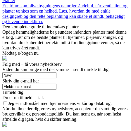
Planter
Et atrium kan blive bygningens naturlige åndehul, når ventilation og
planter tænkes som en helhed. Læs, hvordan du med enkle
designgreb og den rette beplantning kan skabe et sundt, behageligt
og levende indeklima.
Den komplette guide til indendørs planter
Opdag hemmelighederne bag sundere indendørs planter med denne
e-bog. Lær om de bedste planter til hjemmet, plejeanvisninger, og
hvordan du skaber det perfekte miljø for dine grønne venner, så de
kan trives året rundt.
Modtag e-bogen nu
Følg med – få vores nyhedsbrev
Viden du kan bruge med det samme – sendt direkte til dig.
Skriv din e-mail her
Tilmeld dig
Du er nu tilmeldt – tak
Jeg er indforstået med hjemmesidens vilkår og databrug.
Når du tilmelder dig vores nyhedsbrev, accepterer du samtidig vores
brugervilkår og persondatapolitik. Du kan nemt og når som helst
afmelde dig igen, hvis du skifter mening.