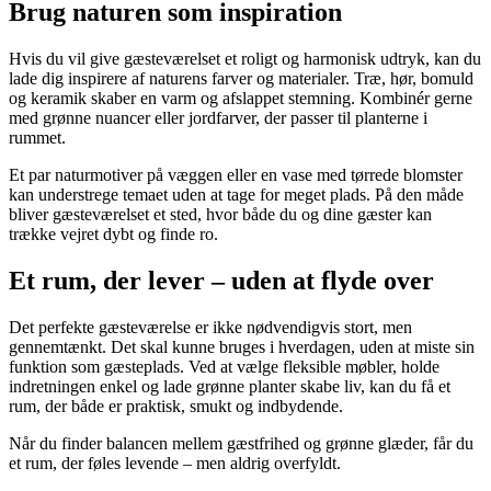
Brug naturen som inspiration
Hvis du vil give gæsteværelset et roligt og harmonisk udtryk, kan du
lade dig inspirere af naturens farver og materialer. Træ, hør, bomuld
og keramik skaber en varm og afslappet stemning. Kombinér gerne
med grønne nuancer eller jordfarver, der passer til planterne i
rummet.
Et par naturmotiver på væggen eller en vase med tørrede blomster
kan understrege temaet uden at tage for meget plads. På den måde
bliver gæsteværelset et sted, hvor både du og dine gæster kan
trække vejret dybt og finde ro.
Et rum, der lever – uden at flyde over
Det perfekte gæsteværelse er ikke nødvendigvis stort, men
gennemtænkt. Det skal kunne bruges i hverdagen, uden at miste sin
funktion som gæsteplads. Ved at vælge fleksible møbler, holde
indretningen enkel og lade grønne planter skabe liv, kan du få et
rum, der både er praktisk, smukt og indbydende.
Når du finder balancen mellem gæstfrihed og grønne glæder, får du
et rum, der føles levende – men aldrig overfyldt.