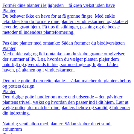
Formér dine planter i lejligheden – få grøn vækst uden have
Planter
Du behøver ikke en have for at få grønne fingre. Med enkle
teknikker kan du formere dine planter i vindueskarmen og skabe et
levende, grønt hjem. Få tips til stiklinger, pasning og de bedste
metoder til indendørs planteformering.
Pas dine planter med omtanke: Sådan fremmer du biodiversiteten
Planter
Med enkle valg og lidt omtanke kan du skabe grønne omgivelser,
der summer af liv. Lær, hvordan du vælger planter, plejer dem
naturligt og giver plads til bier, sommerfugle og fugle – både i
haven, på altanen og i vindueskarmen.
Den rette potte til den rette plante – sådan matcher du planters behov
og potters design
Planter
Den rigtige potte handler om mere end udseende – den påvirker
plantens trivsel, vækst og hvordan den passer ind i dit hjem. Lær at
vælge potter, der matcher dine planters behov og samtidig fuldender
din indretning.
Naturlig ventilation med planter: Sådan skaber du et sundt
atriumrum