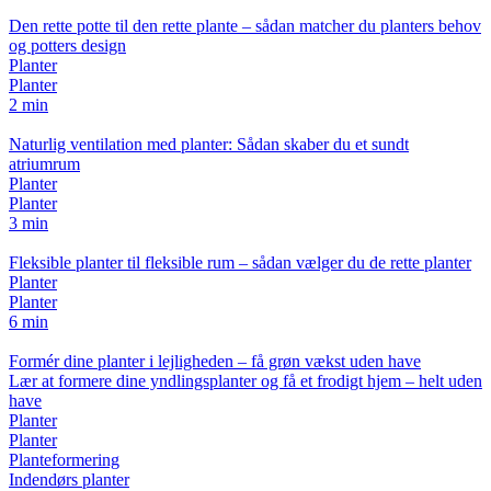
Den rette potte til den rette plante – sådan matcher du planters behov
og potters design
Planter
Planter
2 min
Naturlig ventilation med planter: Sådan skaber du et sundt
atriumrum
Planter
Planter
3 min
Fleksible planter til fleksible rum – sådan vælger du de rette planter
Planter
Planter
6 min
Formér dine planter i lejligheden – få grøn vækst uden have
Lær at formere dine yndlingsplanter og få et frodigt hjem – helt uden
have
Planter
Planter
Planteformering
Indendørs planter