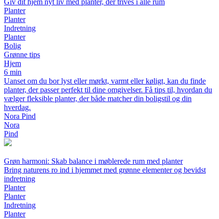
Giv dit hjem nyt liv med planter, der trives i alle rum
Planter
Planter
Indretning
Planter
Bolig
Grønne tips
Hjem
6 min
Uanset om du bor lyst eller mørkt, varmt eller køligt, kan du finde
planter, der passer perfekt til dine omgivelser. Få tips til, hvordan du
vælger fleksible planter, der både matcher din boligstil og din
hverdag.
Nora Pind
Nora
Pind
Grøn harmoni: Skab balance i møblerede rum med planter
Bring naturens ro ind i hjemmet med grønne elementer og bevidst
indretning
Planter
Planter
Indretning
Planter