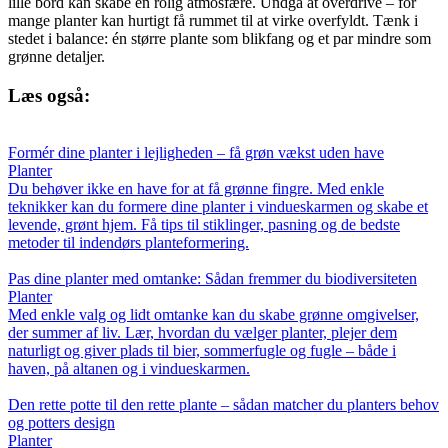
lille bord kan skabe en rolig atmosfære. Undgå at overdrive – for
mange planter kan hurtigt få rummet til at virke overfyldt. Tænk i
stedet i balance: én større plante som blikfang og et par mindre som
grønne detaljer.
Læs også:
Formér dine planter i lejligheden – få grøn vækst uden have
Planter
Du behøver ikke en have for at få grønne fingre. Med enkle
teknikker kan du formere dine planter i vindueskarmen og skabe et
levende, grønt hjem. Få tips til stiklinger, pasning og de bedste
metoder til indendørs planteformering.
Pas dine planter med omtanke: Sådan fremmer du biodiversiteten
Planter
Med enkle valg og lidt omtanke kan du skabe grønne omgivelser,
der summer af liv. Lær, hvordan du vælger planter, plejer dem
naturligt og giver plads til bier, sommerfugle og fugle – både i
haven, på altanen og i vindueskarmen.
Den rette potte til den rette plante – sådan matcher du planters behov
og potters design
Planter