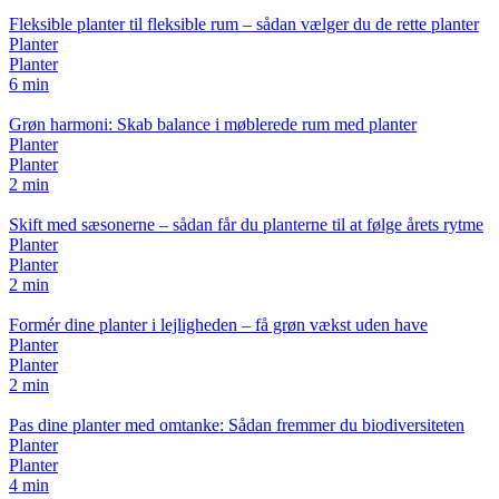
Fleksible planter til fleksible rum – sådan vælger du de rette planter
Planter
Planter
6 min
Grøn harmoni: Skab balance i møblerede rum med planter
Planter
Planter
2 min
Skift med sæsonerne – sådan får du planterne til at følge årets rytme
Planter
Planter
2 min
Formér dine planter i lejligheden – få grøn vækst uden have
Planter
Planter
2 min
Pas dine planter med omtanke: Sådan fremmer du biodiversiteten
Planter
Planter
4 min