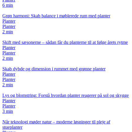
6 min
Grøn harmoni: Skab balance i møblerede rum med planter
Planter
Planter
2 min
Skift med sæsonerne – sådan får du planterne til at følge årets rytme
Planter
Planter
2 min
Skab dybde og dimension i rummet med grønne planter
Planter
Planter
2 min
Lys og blomstring: Forstå hvordan planter reagerer på sol og skygge
Planter
Planter
3 min
Når teknologi møder natur – moderne løsninger til pleje af
stueplanter