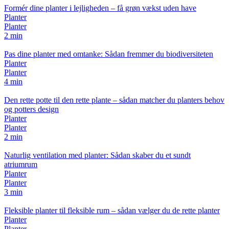
Formér dine planter i lejligheden – få grøn vækst uden have
Planter
Planter
2 min
Pas dine planter med omtanke: Sådan fremmer du biodiversiteten
Planter
Planter
4 min
Den rette potte til den rette plante – sådan matcher du planters behov
og potters design
Planter
Planter
2 min
Naturlig ventilation med planter: Sådan skaber du et sundt
atriumrum
Planter
Planter
3 min
Fleksible planter til fleksible rum – sådan vælger du de rette planter
Planter
Planter