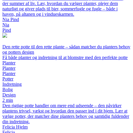
der summer af liv. Lær, hvordan du vælger planter, plejer dem
naturligt og giver plads til bier, sommerfugle og fugle – både i
haven, på altanen og i vindueskarmen.
Nia Pind
Nia
Pind
Den rette potte til den rette plante – sådan matcher du planters behov
og potters design
Få både planter og indretning til at blomstre med den perfekte potte
Planter
Planter
Planter
Potter
Indretning
Bolig
Design
2 min
Den rigtige potte handler om mere end udseende – den påvirker
plantens trivsel, vækst og hvordan den passer ind i dit hjem. Lær at
vælge potter, der matcher dine planters behov og samtidig fuldender
din indretning.
Felicia Hjelm
Felicia