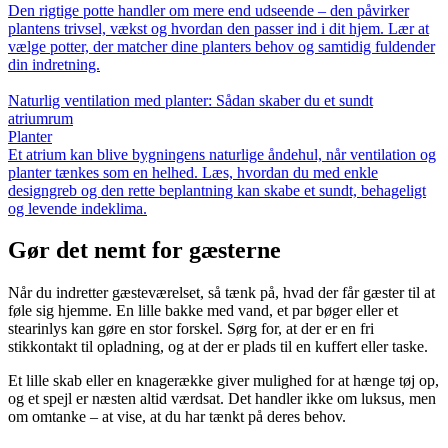
Den rigtige potte handler om mere end udseende – den påvirker
plantens trivsel, vækst og hvordan den passer ind i dit hjem. Lær at
vælge potter, der matcher dine planters behov og samtidig fuldender
din indretning.
Naturlig ventilation med planter: Sådan skaber du et sundt
atriumrum
Planter
Et atrium kan blive bygningens naturlige åndehul, når ventilation og
planter tænkes som en helhed. Læs, hvordan du med enkle
designgreb og den rette beplantning kan skabe et sundt, behageligt
og levende indeklima.
Gør det nemt for gæsterne
Når du indretter gæsteværelset, så tænk på, hvad der får gæster til at
føle sig hjemme. En lille bakke med vand, et par bøger eller et
stearinlys kan gøre en stor forskel. Sørg for, at der er en fri
stikkontakt til opladning, og at der er plads til en kuffert eller taske.
Et lille skab eller en knagerække giver mulighed for at hænge tøj op,
og et spejl er næsten altid værdsat. Det handler ikke om luksus, men
om omtanke – at vise, at du har tænkt på deres behov.