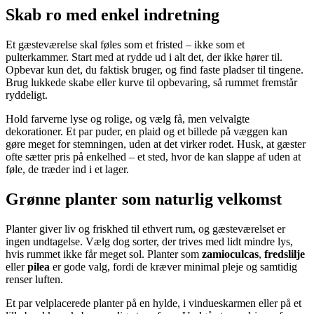
Skab ro med enkel indretning
Et gæsteværelse skal føles som et fristed – ikke som et
pulterkammer. Start med at rydde ud i alt det, der ikke hører til.
Opbevar kun det, du faktisk bruger, og find faste pladser til tingene.
Brug lukkede skabe eller kurve til opbevaring, så rummet fremstår
ryddeligt.
Hold farverne lyse og rolige, og vælg få, men velvalgte
dekorationer. Et par puder, en plaid og et billede på væggen kan
gøre meget for stemningen, uden at det virker rodet. Husk, at gæster
ofte sætter pris på enkelhed – et sted, hvor de kan slappe af uden at
føle, de træder ind i et lager.
Grønne planter som naturlig velkomst
Planter giver liv og friskhed til ethvert rum, og gæsteværelset er
ingen undtagelse. Vælg dog sorter, der trives med lidt mindre lys,
hvis rummet ikke får meget sol. Planter som
zamioculcas
,
fredslilje
eller
pilea
er gode valg, fordi de kræver minimal pleje og samtidig
renser luften.
Et par velplacerede planter på en hylde, i vindueskarmen eller på et