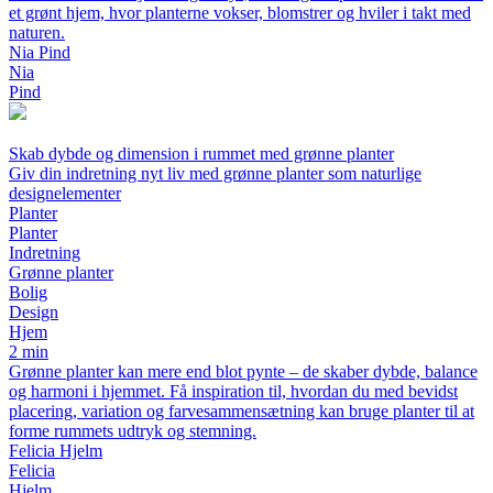
et grønt hjem, hvor planterne vokser, blomstrer og hviler i takt med
naturen.
Nia Pind
Nia
Pind
Skab dybde og dimension i rummet med grønne planter
Giv din indretning nyt liv med grønne planter som naturlige
designelementer
Planter
Planter
Indretning
Grønne planter
Bolig
Design
Hjem
2 min
Grønne planter kan mere end blot pynte – de skaber dybde, balance
og harmoni i hjemmet. Få inspiration til, hvordan du med bevidst
placering, variation og farvesammensætning kan bruge planter til at
forme rummets udtryk og stemning.
Felicia Hjelm
Felicia
Hjelm