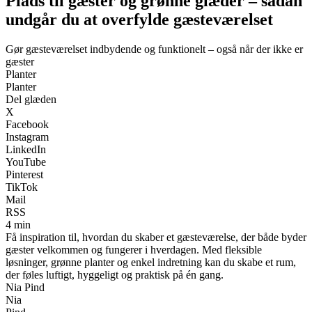
Plads til gæster og grønne glæder – sådan
undgår du at overfylde gæsteværelset
Gør gæsteværelset indbydende og funktionelt – også når der ikke er
gæster
Planter
Planter
Del glæden
X
Facebook
Instagram
LinkedIn
YouTube
Pinterest
TikTok
Mail
RSS
4 min
Få inspiration til, hvordan du skaber et gæsteværelse, der både byder
gæster velkommen og fungerer i hverdagen. Med fleksible
løsninger, grønne planter og enkel indretning kan du skabe et rum,
der føles luftigt, hyggeligt og praktisk på én gang.
Nia Pind
Nia