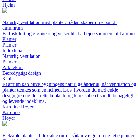
Hjelm
Naturlig ventilation med planter: Sådan skaber du et sundt
atriumrum
Få frisk luft og grønne omgivelser til at arbejde sammen i dit atrium
Planter
Planter
Indeklima
Naturlig ventilation
Planter
Arkitektur
Bæredygtigt design
3 min
Et atrium kan blive bygningens naturlige åndehul, når ventilation og
planter tænkes som en helhed. Læs, hvordan du med enkle
designgreb og den rette beplantning kan skabe et sundt, behageligt
og levende indeklima.
Karoline Høyer
Karoline
Høyer
Fleksible planter til fleksible rum – sådan vælger du de rette planter