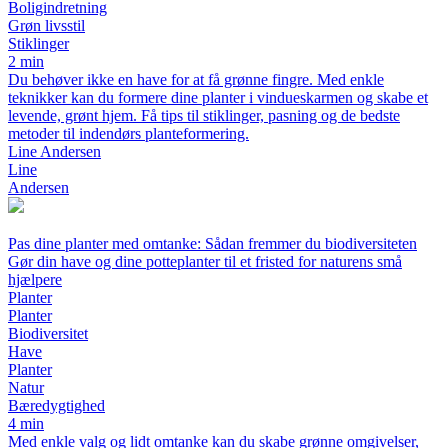
Boligindretning
Grøn livsstil
Stiklinger
2 min
Du behøver ikke en have for at få grønne fingre. Med enkle
teknikker kan du formere dine planter i vindueskarmen og skabe et
levende, grønt hjem. Få tips til stiklinger, pasning og de bedste
metoder til indendørs planteformering.
Line Andersen
Line
Andersen
Pas dine planter med omtanke: Sådan fremmer du biodiversiteten
Gør din have og dine potteplanter til et fristed for naturens små
hjælpere
Planter
Planter
Biodiversitet
Have
Planter
Natur
Bæredygtighed
4 min
Med enkle valg og lidt omtanke kan du skabe grønne omgivelser,