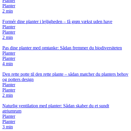
Planter
Planter
2 min
Formér dine planter i lejligheden – få grøn vækst uden have
Planter
Planter
2 min
Pas dine planter med omtanke: Sådan fremmer du biodiversiteten
Planter
Planter
4 min
Den rette potte til den rette plante – sådan matcher du planters behov
og potters design
Planter
Planter
2 min
Naturlig ventilation med planter: Sådan skaber du et sundt
atriumrum
Planter
Planter
3 min